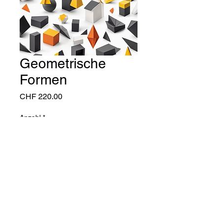
Geometrische
Formen
Preis
CHF 220.00
Anzahl
*
In den Warenkorb
Eine moderne Darstellung 
geometrischer Formen in 
kräftigen Farben.